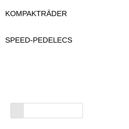
KOMPAKTRÄDER
SPEED-PEDELECS
Entdecken Sie unsere
PEGASUS Markenwelt
ALLES ANZEIGEN