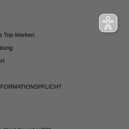
s Top-Marken
atung
rt
NFORMATIONSPFLICHT