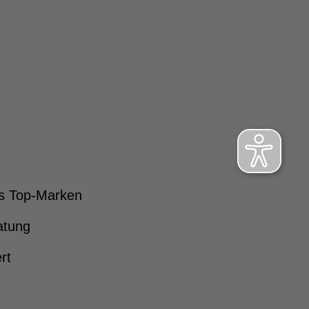
s Top-Marken
atung
rt