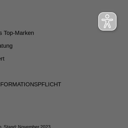
s Top-Marken
atung
rt
NFORMATIONSPFLICHT
ch. Stand: November 2023