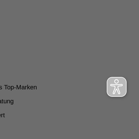
s Top-Marken
atung
rt