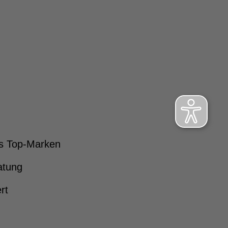
s Top-Marken
atung
rt